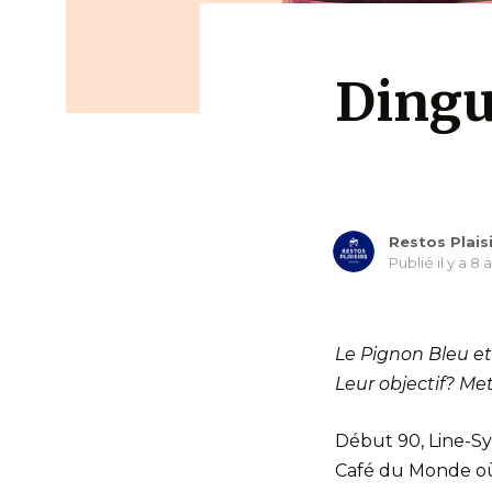
Dingu
Restos Plais
Publié il y a 8 
Le Pignon Bleu et
Leur objectif? Me
Début 90, Line-Sy
Café du Monde où 