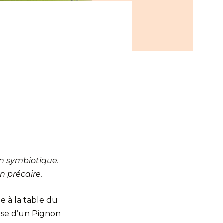
on symbiotique.
n précaire.
e à la table du
use d’un Pignon