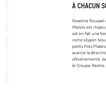
Cultiver le plaisir, une bouchée à la fois!
À CHACUN S
Roseline Roussel 
Plaisirs est maje
est en fait une bé
notre slogan Nour
petits Pots Plaisi
avance la directri
d’événements- bé
le Groupe Restos P