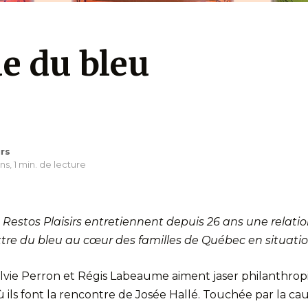
e du bleu
irs
ans,
1 min. de lecture
 Restos Plaisirs entretiennent depuis 26 ans une relati
ttre du bleu au cœur des familles de Québec en situatio
lvie Perron et Régis Labeaume aiment jaser philanthropi
ils font la rencontre de Josée Hallé. Touchée par la ca