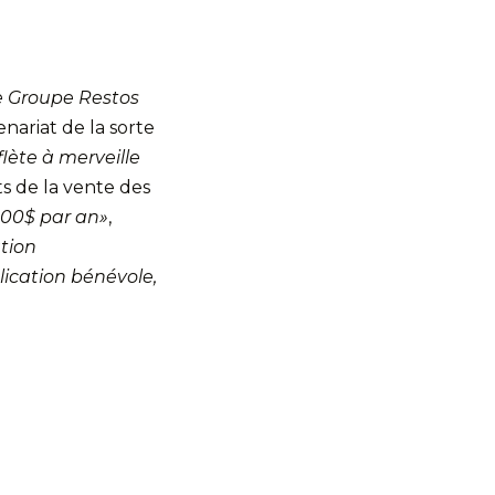
de Groupe Restos
ariat de la sorte
lète à merveille
s de la vente des
000$ par an»
,
ation
ication bénévole,