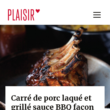
Carré de porc laqué et
grillé sauce BBQ façon